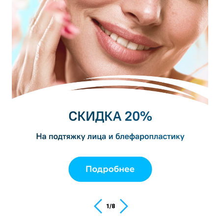
1
/
8