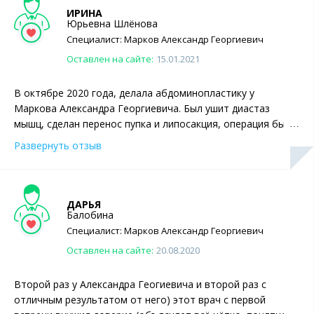
ИРИНА
Юрьевна Шлёнова
Специалист:
Марков
Александр Георгиевич
Оставлен на сайте:
15.01.2021
В октябре 2020 года, делала абдоминопластику у
Маркова Александра Георгиевича. Был ушит диастаз
мышц, сделан перенос пупка и липосакция, операция была
сложной, честно очень боялась и переживала. На данный
Развернуть отзыв
момент после операции прошло около 3 месяцев. То, что
было и сотворил врач, это огромная разница. Я сверх
довольна результатом, у меня плоский живот с талией.
Александр Георгиевич профессионал своего дела, не
ДАРЬЯ
Балобина
бойтесь ему довериться. Не многословен, говорит все по
Специалист:
Марков
Александр Георгиевич
делу, главное слушать врача и после операции
придерживаться его рекомендаций. Спасибо ему
Оставлен на сайте:
20.08.2020
огромное за мое преображение, и я рада что не ошиблась
в выборе хирурга.
Второй раз у Александра Геогиевича и второй раз с
отличным результатом от него) этот врач с первой