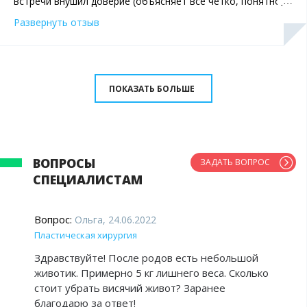
встречи внушил доверие (объясняет всё чётко, понятно,
по делу) и его оправдал впоследствии. Езжу из Петербурга
Развернуть отзыв
и продолжу в дальнейшем! Спасибо!
ПОКАЗАТЬ БОЛЬШЕ
ВОПРОСЫ
ЗАДАТЬ ВОПРОС
СПЕЦИАЛИСТАМ
Вопрос:
Ольга, 24.06.2022
Пластическая хирургия
Здравствуйте! После родов есть небольшой
животик. Примерно 5 кг лишнего веса. Сколько
стоит убрать висячий живот? Заранее
благодарю за ответ!