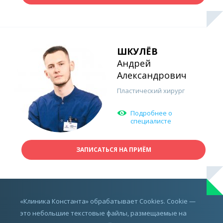
ШКУЛЁВ
Андрей
Александрович
Пластический хирург
Подробнее о
специалисте
ЗАПИСАТЬСЯ НА ПРИЁМ
ИМЕЮТСЯ ПРОТИВОПОКАЗАНИЯ,
«Клиника Константа» обрабатывает Cookies. Cookie —
ПРОКОНСУЛЬТИРУЙТЕСЬ С ВРАЧОМ
это небольшие текстовые файлы, размещаемые на