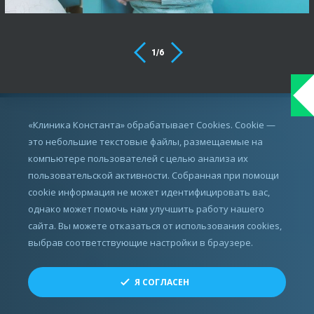
1
/
6
ИМЕЮТСЯ ПРОТИВОПОКАЗАНИЯ,
«Клиника Константа» обрабатывает Cookies. Cookie —
ПРОКОНСУЛЬТИРУЙТЕСЬ С ВРАЧОМ
это небольшие текстовые файлы, размещаемые на
компьютере пользователей с целью анализа их
пользовательской активности. Собранная при помощи
cookie информация не может идентифицировать вас,
однако может помочь нам улучшить работу нашего
сайта. Вы можете отказаться от использования cookies,
выбрав соответствующие настройки в браузере.
Все права защищены.
Я СОГЛАСЕН
© ЗАО «СМТ», 2010 - 2026
Разработка, реклама и развитие сайта —
Perspektiva