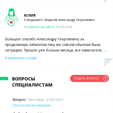
приехала абсолютно спокойной и уверенной, что все
пройдет отлично. Результат пока еще не видела, но
Александр Георгиевич говорит, что все хорошо . Спасибо
ЮЛИЯ
Вам!
Специалист:
Марков
Александр Георгиевич
Оставлен на сайте:
03.04.2016
Большое спасибо Александру Георгиевичу за
проделанную лабиопластику (не совсем обычная была
ситуация). Прошло уже больше месяца, все замечательно,
красиво, правда заживало немного дольше, чем я
Развернуть отзыв
ожидала. Но неудобства того стоили, я очень довольна.
Спасибо Вам!
ВОПРОСЫ
ЗАДАТЬ ВОПРОС
СПЕЦИАЛИСТАМ
Вопрос:
Светлана, 27.04.2021
Пластическая хирургия