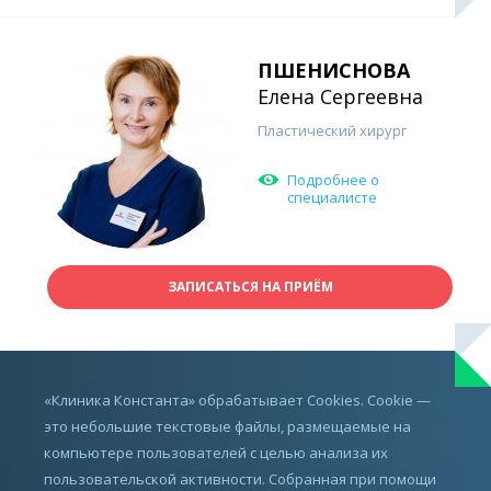
ПШЕНИСНОВА
Елена Сергеевна
Пластический хирург
Подробнее о
специалисте
ЗАПИСАТЬСЯ НА ПРИЁМ
ИМЕЮТСЯ ПРОТИВОПОКАЗАНИЯ,
«Клиника Константа» обрабатывает Cookies. Cookie —
ПРОКОНСУЛЬТИРУЙТЕСЬ С ВРАЧОМ
это небольшие текстовые файлы, размещаемые на
компьютере пользователей с целью анализа их
пользовательской активности. Собранная при помощи