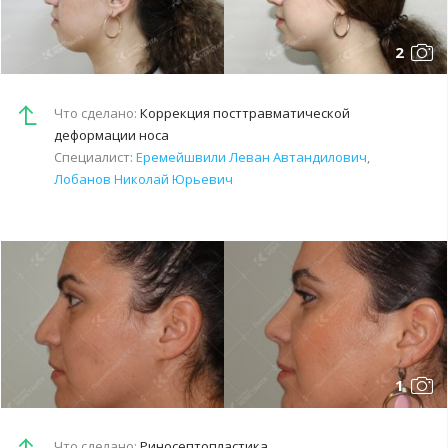
2
Что сделано:
Коррекция посттравматической
деформации носа
Специалист:
Еремейшвили Леван Автандилович
,
Лобанов Николай Юрьевич
1
Что сделано:
Риносептопластика