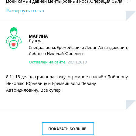
моей самый давней мечты(ровный нос) .Операция была
проведена на высшем уровне.Результату я очень рада
Развернуть отзыв
.Так же слова благодарности хочу сказать и персоналу
клиники так как были оказаны услуги на высшем уровне
.Огромное спасибо клинике Константа ,за исполнение
мечты.Советую и буду советовать клинику Константа.
МАРИНА
Лунгул
Всем огромное спасибо.
Специалисты:
Еремейшвили
Леван Автандилович
,
Лобанов
Николай Юрьевич
Оставлен на сайте:
20.11.2018
8.11.18 делала ринопластику. огромное спасибо Лобанову
Николаю Юрьевичу и Еремейшвили Левану
Автондиловичу. Все супер!
ПОКАЗАТЬ БОЛЬШЕ