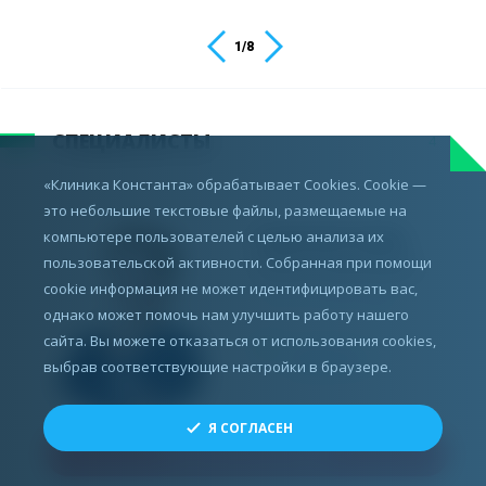
2
/
8
СПЕЦИАЛИСТЫ
4
«Клиника Константа» обрабатывает Cookies. Cookie —
это небольшие текстовые файлы, размещаемые на
компьютере пользователей с целью анализа их
ПШЕНИСНОВА
пользовательской активности. Собранная при помощи
Елена Сергеевна
cookie информация не может идентифицировать вас,
Пластический хирург
однако может помочь нам улучшить работу нашего
сайта. Вы можете отказаться от использования cookies,
Подробнее о
специалисте
выбрав соответствующие настройки в браузере.
Я СОГЛАСЕН
ЗАПИСАТЬСЯ НА ПРИЁМ