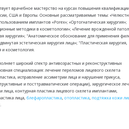
твует врачебное мастерство на курсах повышения квалификаци
ссии, США и Европы. Основные рассматриваемые темы: «Челюстн
спользованием имплантов «Porex»; «Ортогнатическая хирургия»;
ионные методики в косметологии»; «Лечение врожденной патол
ая хирургия»; "Анатомическое обоснование для применения фил
одвинутая эстетическая хирургия лица»; "Пластическая хирургия,
я и косметология.
полняет широкий спектр антивозрастных и реконструктивных
новная специализация: лечение переломов лицевого скелета
пластика, исправление ассиметрии лица и нарушение прикуса,
труктивные и посттравматические операции), хирургическое ле
 лица, контурная пластика лицевого скелета имплантами,
ластика лица,
блефаропластика
,
отопластика
,
подтяжка кожи ли
.