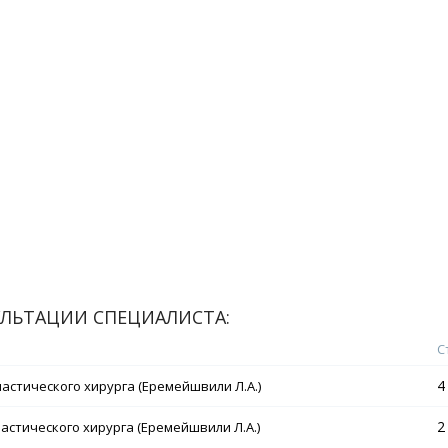
ЛЬТАЦИИ СПЕЦИАЛИСТА:
С
4
астического хирурга (Еремейшвили Л.А.)
2
астического хирурга (Еремейшвили Л.А.)