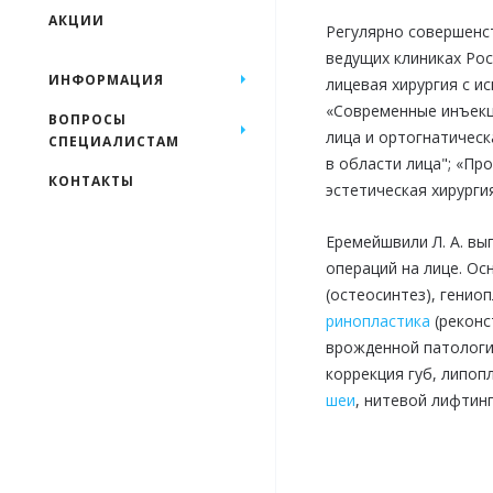
АКЦИИ
Регулярно совершенс
ведущих клиниках Ро
ИНФОРМАЦИЯ
лицевая хирургия с и
«Современные инъекц
ВОПРОСЫ
лица и ортогнатическ
СПЕЦИАЛИСТАМ
в области лица"; «Пр
КОНТАКТЫ
эстетическая хирурги
Еремейшвили Л. А. вы
операций на лице. Ос
(остеосинтез), генио
ринопластика
(реконс
врожденной патологии
коррекция губ, липоп
шеи
, нитевой лифтинг