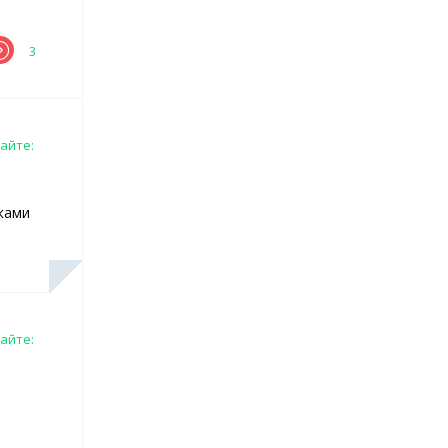
3
айте:
ками
айте: