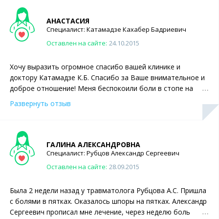
АНАСТАСИЯ
Специалист:
Катамадзе
Кахабер Бадриевич
Оставлен на сайте:
24.10.2015
Хочу выразить огромное спасибо вашей клинике и
доктору Катамадзе К.Б. Спасибо за Ваше внимательное и
доброе отношение! Меня беспокоили боли в стопе на
протяжении 3 лет ( пяточная шпора, плоскостопие), и
Развернуть отзыв
никто не мог мне помочь! Спустя 2 недели после
консультации доктора Катамадзе К.Б., я вернулась к
нормальной жизни, к уже непривычной безболезненной
ходьбе! Скоро планирую вновь заниматься спортом. Как
ГАЛИНА АЛЕКСАНДРОВНА
важно иметь не только золотые руки но и золотое
Специалист:
Рубцов
Александр Сергеевич
сердце! Желаю вам удачи, здоровья и успехов во всем!
Оставлен на сайте:
28.09.2015
Спасибо!
Была 2 недели назад у травматолога Рубцова А.С. Пришла
с болями в пятках. Оказалось шпоры на пятках. Александр
Сергеевич прописал мне лечение, через неделю боль