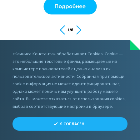
2
/
8
ИМЕЮТСЯ ПРОТИВОПОКАЗАНИЯ,
«Клиника Константа» обрабатывает Cookies. Cookie —
ПРОКОНСУЛЬТИРУЙТЕСЬ С ВРАЧОМ
это небольшие текстовые файлы, размещаемые на
компьютере пользователей с целью анализа их
пользовательской активности. Собранная при помощи
cookie информация не может идентифицировать вас,
однако может помочь нам улучшить работу нашего
сайта. Вы можете отказаться от использования cookies,
выбрав соответствующие настройки в браузере.
Все права защищены.
Я СОГЛАСЕН
© ЗАО «СМТ», 2010 - 2026
Разработка, реклама и развитие сайта —
Perspektiva