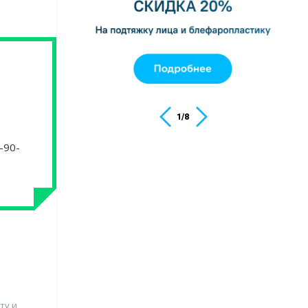
1
/
8
-90-
ту и