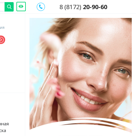
8 (8172)
20-90-60
гия
нная
ска