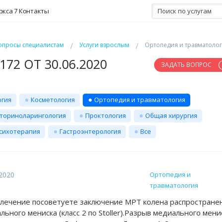
ркса 7
Контакты
опросы специалистам
Услуги взрослым
Ортопедия и травматоло
72 ОТ 30.06.2020
ЗАДАТЬ ВОПРОС
ргия
Косметология
Ортопедия и травматология
ториноларингология
Проктология
Общая хирургия
сихотерапия
Гастроэнтерология
Все
.2020
Ортопедия и
травматология
 лечение посоветуете заключение МРТ колена распростране
ьного мениска (класс 2 по Stoller).Разрыв медиального мени