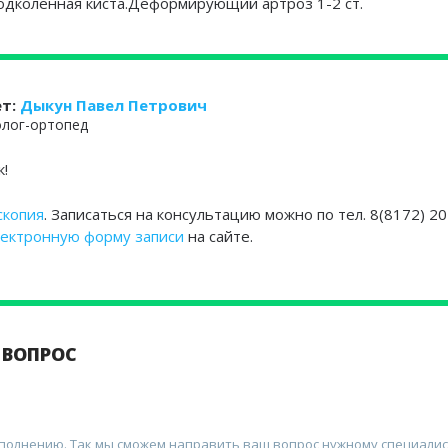
).Подколенная киста.Деформирующий артроз 1-2 ст.
ет:
Дыкун Павел Петрович
лог-ортопед
к!
скопия
. Записаться на консультацию можно по тел. 8(8172) 20
лектронную форму записи
на сайте.
 ВОПРОС
аполнению. Так мы сможем направить ваш вопрос нужному специалис