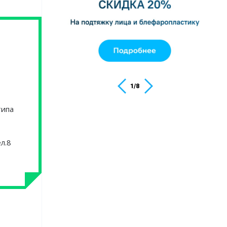
1
/
8
типа
л.8