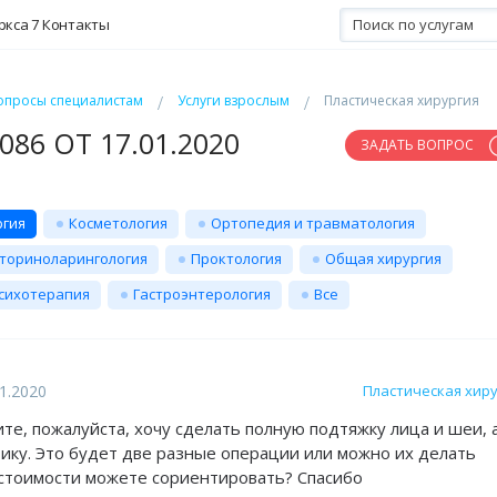
ркса 7
Контакты
опросы специалистам
Услуги взрослым
Пластическая хирургия
86 ОТ 17.01.2020
ЗАДАТЬ ВОПРОС
ргия
Косметология
Ортопедия и травматология
ториноларингология
Проктология
Общая хирургия
сихотерапия
Гастроэнтерология
Все
1.2020
Пластическая хир
те, пожалуйста, хочу сделать полную подтяжку лица и шеи, 
ику. Это будет две разные операции или можно их делать
стоимости можете сориентировать? Спасибо