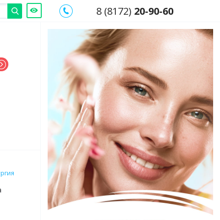
8 (8172)
20-90-60
ургия
а