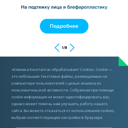
1
/
8
ИМЕЮТСЯ ПРОТИВОПОКАЗАНИЯ,
«Клиника Константа» обрабатывает Cookies. Cookie —
ПРОКОНСУЛЬТИРУЙТЕСЬ С ВРАЧОМ
это небольшие текстовые файлы, размещаемые на
компьютере пользователей с целью анализа их
пользовательской активности. Собранная при помощи
cookie информация не может идентифицировать вас,
однако может помочь нам улучшить работу нашего
сайта. Вы можете отказаться от использования cookies,
выбрав соответствующие настройки в браузере.
Все права защищены.