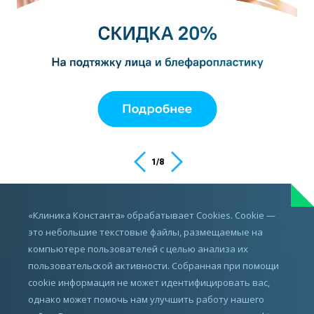
1
/
8
ИМЕЮТСЯ ПРОТИВОПОКАЗАНИЯ,
«Клиника Константа» обрабатывает Cookies. Cookie —
ПРОКОНСУЛЬТИРУЙТЕСЬ С ВРАЧОМ
это небольшие текстовые файлы, размещаемые на
компьютере пользователей с целью анализа их
пользовательской активности. Собранная при помощи
cookie информация не может идентифицировать вас,
однако может помочь нам улучшить работу нашего