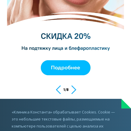
1
/
8
ИМЕЮТСЯ ПРОТИВОПОКАЗАНИЯ,
«Клиника Константа» обрабатывает Cookies. Cookie —
ПРОКОНСУЛЬТИРУЙТЕСЬ С ВРАЧОМ
это небольшие текстовые файлы, размещаемые на
компьютере пользователей с целью анализа их