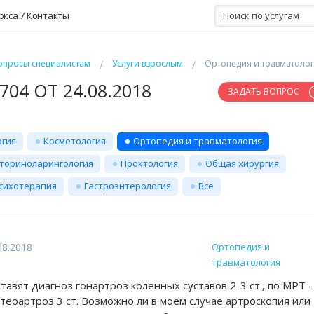
ркса 7
Контакты
опросы специалистам
Услуги взрослым
Ортопедия и травматоло
04 ОТ 24.08.2018
ЗАДАТЬ ВОПРОС
ргия
Косметология
Ортопедия и травматология
ториноларингология
Проктология
Общая хирургия
сихотерапия
Гастроэнтерология
Все
08.2018
Ортопедия и
травматология
авят диагноз гонартроз коленных суставов 2-3 ст., по МРТ -
оартроз 3 ст. Возможно ли в моем случае артроскопия или