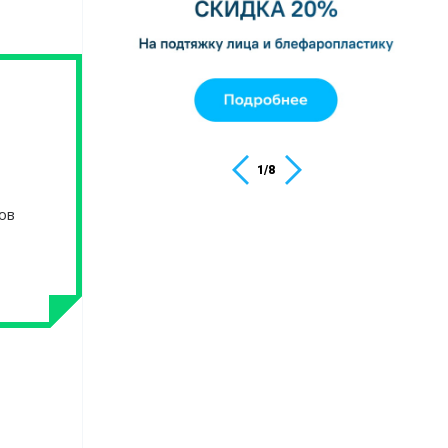
1
/
8
ов