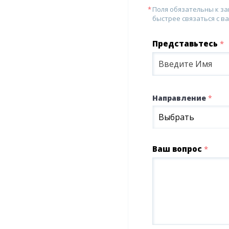
Поля обязательны к з
быстрее связаться с ва
Представьтесь
*
Направление
*
Выбрать
Ваш вопрос
*