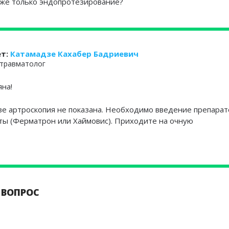
 же только эндопротезирование?
ет:
Катамадзе Кахабер Бадриевич
травматолог
яна!
е артроскопия не показана. Необходимо введение препарат
ты (Ферматрон или Хаймовис). Приходите на очную
 ВОПРОС