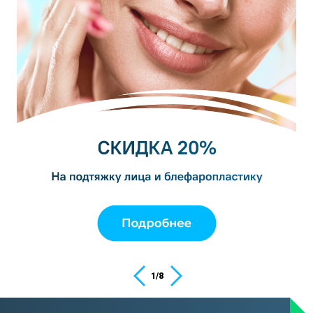
1
/
8