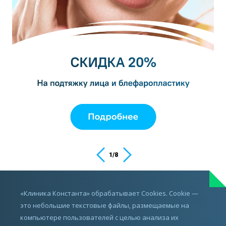
1
/
8
ИМЕЮТСЯ ПРОТИВОПОКАЗАНИЯ,
«Клиника Константа» обрабатывает Cookies. Cookie —
ПРОКОНСУЛЬТИРУЙТЕСЬ С ВРАЧОМ
это небольшие текстовые файлы, размещаемые на
компьютере пользователей с целью анализа их