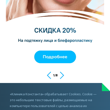
1
/
8
ИМЕЮТСЯ ПРОТИВОПОКАЗАНИЯ,
«Клиника Константа» обрабатывает Cookies. Cookie —
ПРОКОНСУЛЬТИРУЙТЕСЬ С ВРАЧОМ
это небольшие текстовые файлы, размещаемые на
компьютере пользователей с целью анализа их