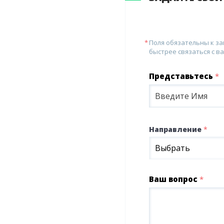
Поля обязательны к з
быстрее связаться с ва
Представьтесь
*
Направление
*
Выбрать
Ваш вопрос
*