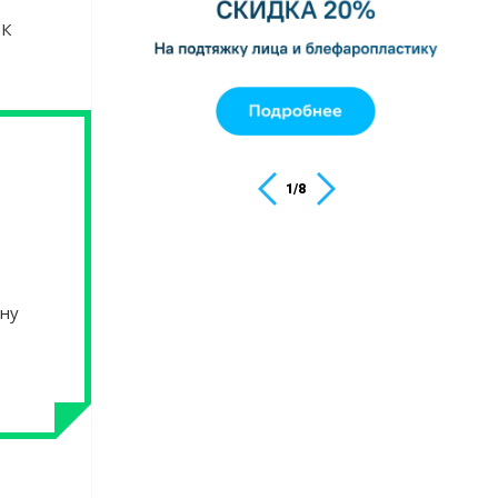
?К
1
/
8
ону