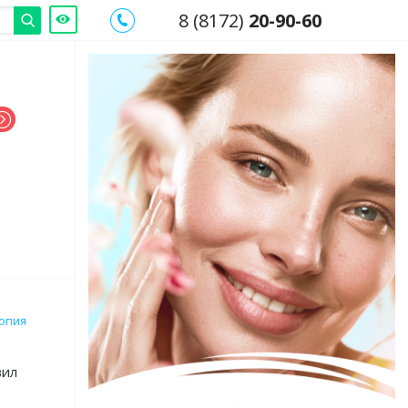
8 (8172)
20-90-60
опия
вил