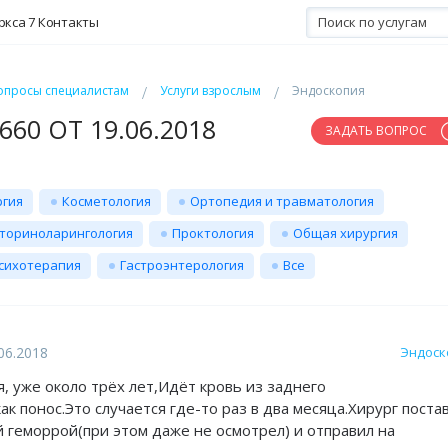
ркса 7
Контакты
опросы специалистам
Услуги взрослым
Эндоскопия
60 ОТ 19.06.2018
ЗАДАТЬ ВОПРОС
ргия
Косметология
Ортопедия и травматология
ториноларингология
Проктология
Общая хирургия
сихотерапия
Гастроэнтерология
Все
06.2018
Эндоск
, уже около трёх лет,Идёт кровь из заднего
к понос.Это случается где-то раз в два месяца.Хирург поста
 геморрой(при этом даже не осмотрел) и отправил на