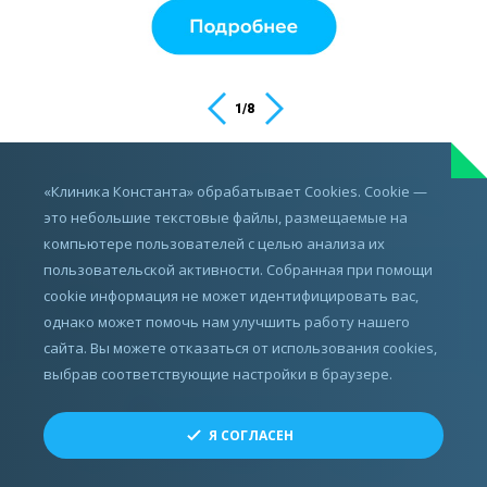
1
/
8
ИМЕЮТСЯ ПРОТИВОПОКАЗАНИЯ,
«Клиника Константа» обрабатывает Cookies. Cookie —
ПРОКОНСУЛЬТИРУЙТЕСЬ С ВРАЧОМ
это небольшие текстовые файлы, размещаемые на
компьютере пользователей с целью анализа их
пользовательской активности. Собранная при помощи
cookie информация не может идентифицировать вас,
однако может помочь нам улучшить работу нашего
сайта. Вы можете отказаться от использования cookies,
выбрав соответствующие настройки в браузере.
Все права защищены.
Я СОГЛАСЕН
© ЗАО «СМТ», 2010 - 2026
Разработка, реклама и развитие сайта —
Perspektiva