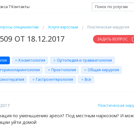
ркса 7
Контакты
опросы специалистам
Услуги взрослым
Пластическая хирургия
09 ОТ 18.12.2017
ЗАДАТЬ ВОПРОС
ргия
Косметология
Ортопедия и травматология
ториноларингология
Проктология
Общая хирургия
сихотерапия
Гастроэнтерология
Все
.2017
Пластическая хир
ерация по уменьшению ареол? Под местным наркозом? И мо
рации уйти домой