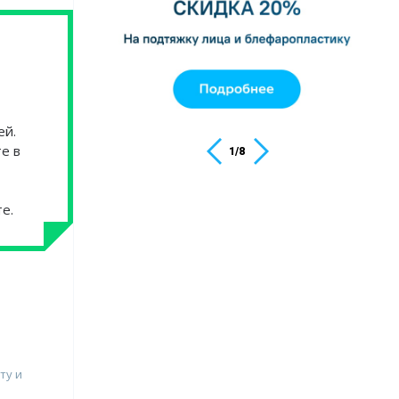
ей.
е в
1
/
8
е.
ту и