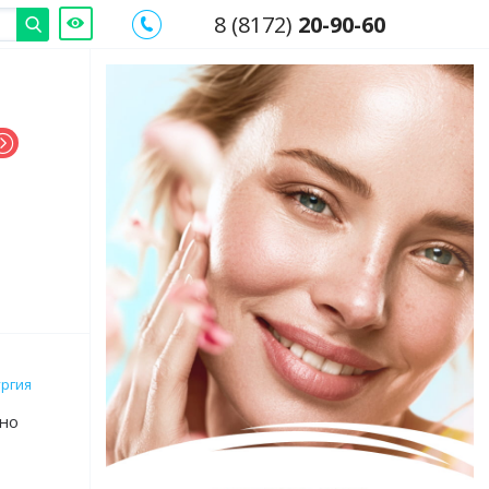
8 (8172)
20-90-60
ургия
жно