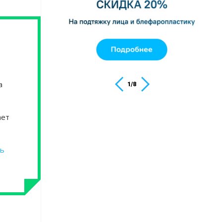
е
а
1
/
8
ает
сь