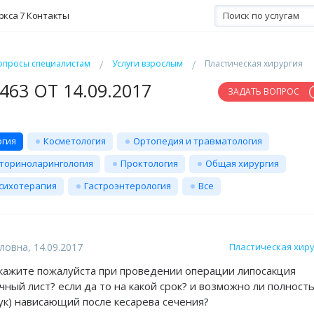
ркса 7
Контакты
опросы специалистам
Услуги взрослым
Пластическая хирургия
63 ОТ 14.09.2017
ЗАДАТЬ ВОПРОС
ргия
Косметология
Ортопедия и травматология
ториноларингология
Проктология
Общая хирургия
сихотерапия
Гастроэнтерология
Все
овна, 14.09.2017
Пластическая хир
кажите пожалуйста при проведении операции липосакция
чный лист? если да то на какой срок? и возможно ли полност
ук) нависающий после кесарева сечения?