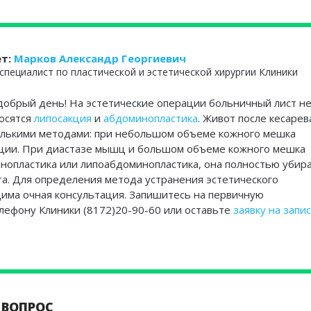
ет:
Марков Александр Георгиевич
специалист по пластической и эстетической хирургии Клиники
добрый день! На эстетические операции больничный лист н
носятся
липосакция
и
абдоминопластика
. Живот после кесарев
олькими методами: при небольшом объеме кожного мешка
кции. При диастазе мышц и большом объеме кожного мешка
опластика или липоабдоминопластика, она полностью убир
та. Для определения метода устранения эстетического
има очная консультация. Запишитесь на первичную
лефону Клиники (8172)20-90-60 или оставьте
заявку на запи
 ВОПРОС