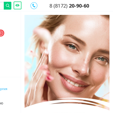
8 (8172)
20-90-60
ургия
ью