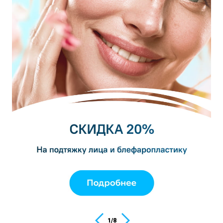
1
/
8