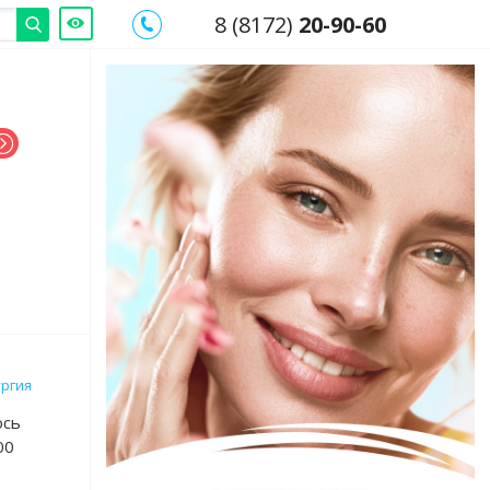
8 (8172)
20-90-60
ургия
юсь
00