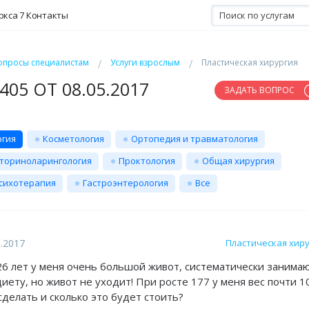
ркса 7
Контакты
опросы специалистам
Услуги взрослым
Пластическая хирургия
05 ОТ 08.05.2017
ЗАДАТЬ ВОПРОС
ргия
Косметология
Ортопедия и травматология
ториноларингология
Проктология
Общая хирургия
сихотерапия
Гастроэнтерология
Все
5.2017
Пластическая хир
6 лет у меня очень большой живот, систематически занима
иету, но живот не уходит! При росте 177 у меня вес почти 1
 сделать и сколько это будет стоить?