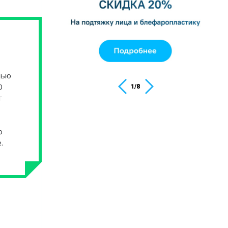
щью
0
1
/
8
г
о
.