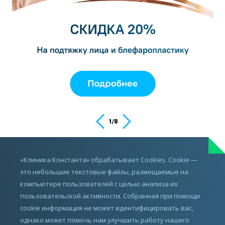
1
/
8
ИМЕЮТСЯ ПРОТИВОПОКАЗАНИЯ,
«Клиника Константа» обрабатывает Cookies. Cookie —
ПРОКОНСУЛЬТИРУЙТЕСЬ С ВРАЧОМ
это небольшие текстовые файлы, размещаемые на
компьютере пользователей с целью анализа их
пользовательской активности. Собранная при помощи
cookie информация не может идентифицировать вас,
однако может помочь нам улучшить работу нашего