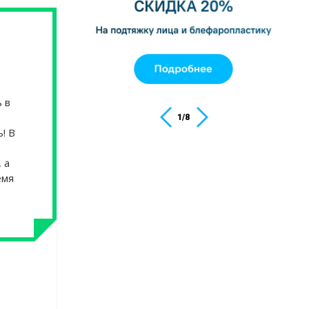
 в
1
/
8
! В
 а
емя