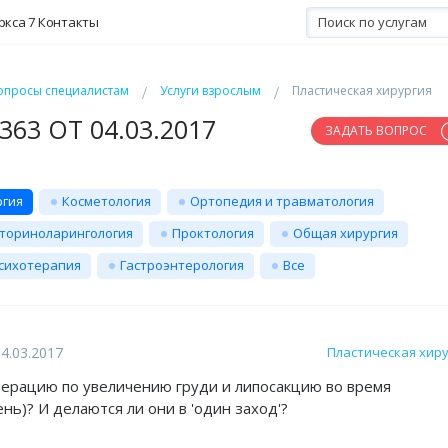
ркса 7
Контакты
опросы специалистам
Услуги взрослым
Пластическая хирургия
63 ОТ 04.03.2017
ЗАДАТЬ ВОПРОС
ргия
Косметология
Ортопедия и травматология
ториноларингология
Проктология
Общая хирургия
сихотерапия
Гастроэнтерология
Все
4.03.2017
Пластическая хир
ерацию по увеличению груди и липосакцию во время
нь)? И делаются ли они в 'один заход'?