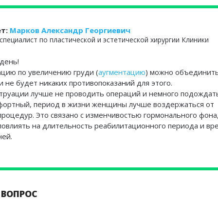
ет:
Марков Александр Георгиевич
специалист по пластической и эстетической хирургии Клиники
день!
цию по увеличению груди (
аугментацию
) можно объединить
и не будет никаких противопоказаний для этого.
струации лучше не проводить операций и немного подождать
мфортный, период в жизни женщины лучше воздержаться от
роцедур. Это связано с изменчивостью гормонального фона,
повлиять на длительность реабилитационного периода и вр
ней.
 ВОПРОС