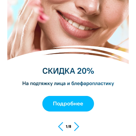
1
/
8