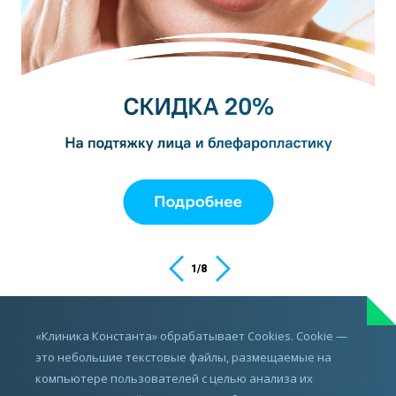
1
/
8
ИМЕЮТСЯ ПРОТИВОПОКАЗАНИЯ,
«Клиника Константа» обрабатывает Cookies. Cookie —
ПРОКОНСУЛЬТИРУЙТЕСЬ С ВРАЧОМ
это небольшие текстовые файлы, размещаемые на
компьютере пользователей с целью анализа их