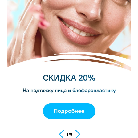
1
/
8