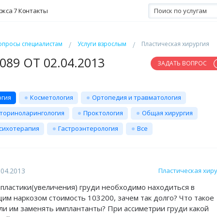
ркса 7
Контакты
опросы специалистам
Услуги взрослым
Пластическая хирургия
89 ОТ 02.04.2013
ЗАДАТЬ ВОПРОС
ргия
Косметология
Ортопедия и травматология
ториноларингология
Проктология
Общая хирургия
сихотерапия
Гастроэнтерология
Все
.04.2013
Пластическая хир
 пластики(увеличения) груди необходимо находиться в
им наркозом стоимость 103200, зачем так долго? Что такое
ли им заменять имплантанты? При ассиметрии груди какой