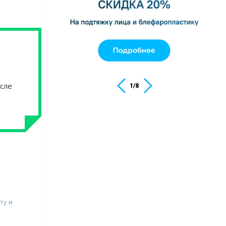
осле
1
/
8
ту и