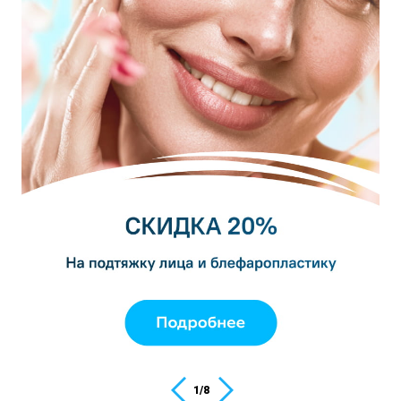
1
/
8