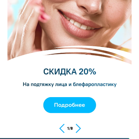
1
/
8