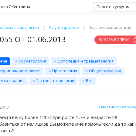
ркса 7
Контакты
опросы специалистам
Услуги взрослым
Пластическая хирургия
55 ОТ 01.06.2013
ЗАДАТЬ ВОПРОС
ргия
Косметология
Ортопедия и травматология
ториноларингология
Проктология
Общая хирургия
сихотерапия
Гастроэнтерология
Все
.2013
Пластическая хир
ес(я вешу более 120кг,при росте 1,7м и возрасте 28
збавиться от излишков.Вы можете мне помочь?если да то как 
тоить?