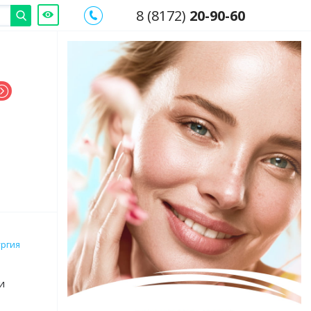
8 (8172)
20-90-60
ургия
и