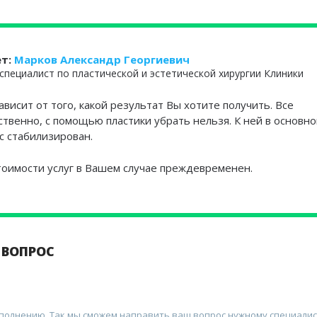
ет:
Марков Александр Георгиевич
специалист по пластической и эстетической хирургии Клиники
ависит от того, какой результат Вы хотите получить. Все
ственно, с помощью пластики убрать нельзя. К ней в основн
с стабилизирован.
тоимости услуг в Вашем случае преждевременен.
 ВОПРОС
аполнению. Так мы сможем направить ваш вопрос нужному специалис