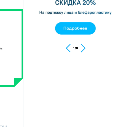
ом
1
/
8
ту и