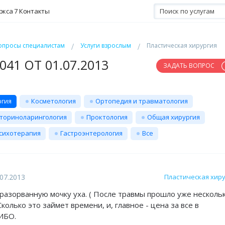
ркса 7
Контакты
опросы специалистам
Услуги взрослым
Пластическая хирургия
41 ОТ 01.07.2013
ЗАДАТЬ ВОПРОС
ргия
Косметология
Ортопедия и травматология
ториноларингология
Проктология
Общая хирургия
сихотерапия
Гастроэнтерология
Все
07.2013
Пластическая хир
разорванную мочку уха. ( После травмы прошло уже несколь
Сколько это займет времени, и, главное - цена за все в
ИБО.