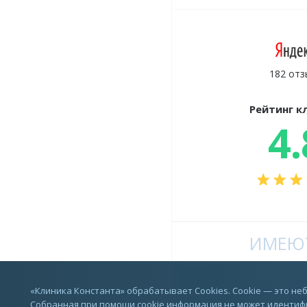
182 отз
Рейтинг к
4.
ИМЕЮТ
Vkontakte
«Клиника Константа» обрабатывает Cookies. Cookie — это н
Собранная при помощи cookie информация не может идентифи