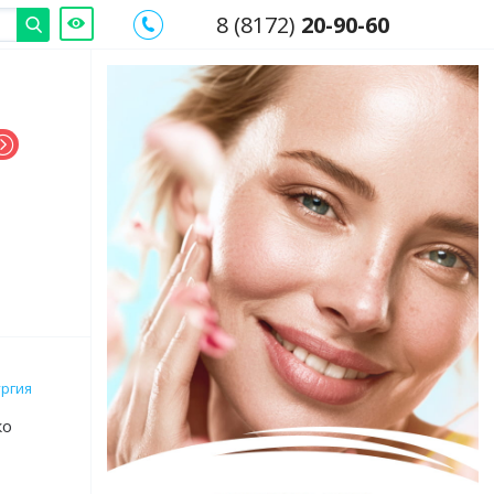
8 (8172)
20-90-60
ургия
ко