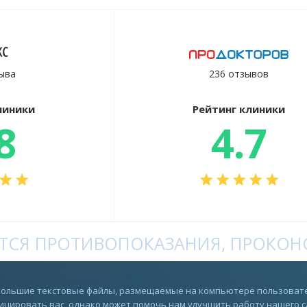
ыва
236 отзывов
линики
Рейтинг клиники
8
4.7
СЯ ПРОТИВОПОКАЗАНИЯ, ПРОКОНС
Rutube
ебольшие текстовые файлы, размещаемые на компьютере пользовате
цировать вас, однако может помочь нам улучшить работу нашего сай