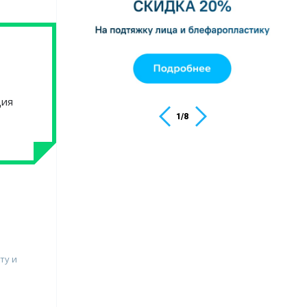
ция
1
/
8
ту и