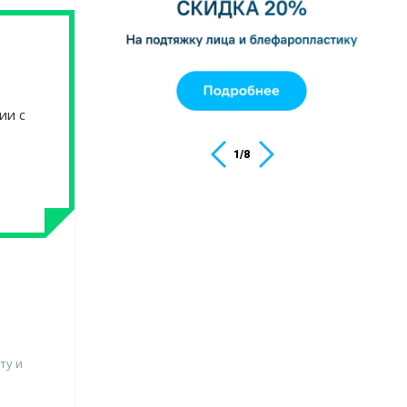
ии с
1
/
8
ту и