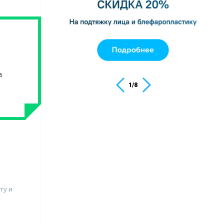
а
1
/
8
ту и