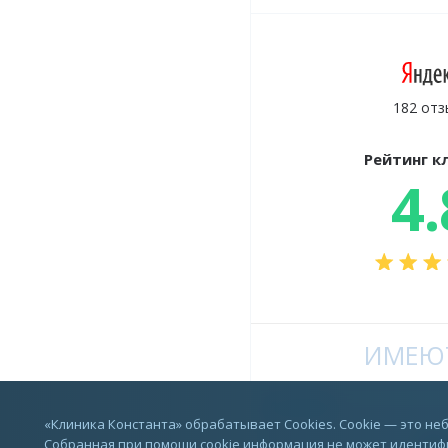
182 отз
Рейтинг к
4.
ИМЕЮТ
Vkontakte
«Клиника Константа» обрабатывает Cookies. Cookie — это н
Собранная при помощи cookie информация не может идентифи