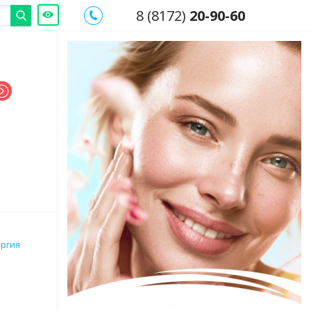
8 (8172)
20-90-60
ургия
е