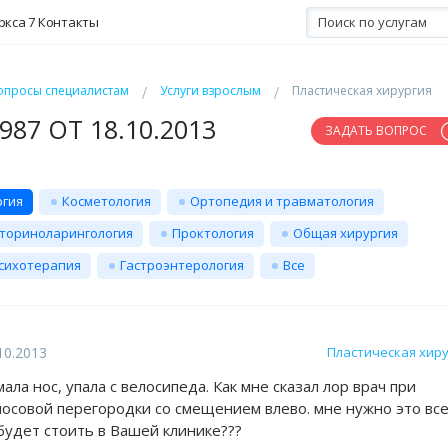
ркса 7
Контакты
опросы специалистам
Услуги взрослым
Пластическая хирургия
87 ОТ 18.10.2013
ЗАДАТЬ ВОПРОС
ргия
Косметология
Ортопедия и травматология
ториноларингология
Проктология
Общая хирургия
сихотерапия
Гастроэнтерология
Все
10.2013
Пластическая хир
ала нос, упала с велосипеда. Как мне сказал лор врач при
носовой перегородки со смещением влево. мне нужно это вс
 будет стоить в Вашей клинике???