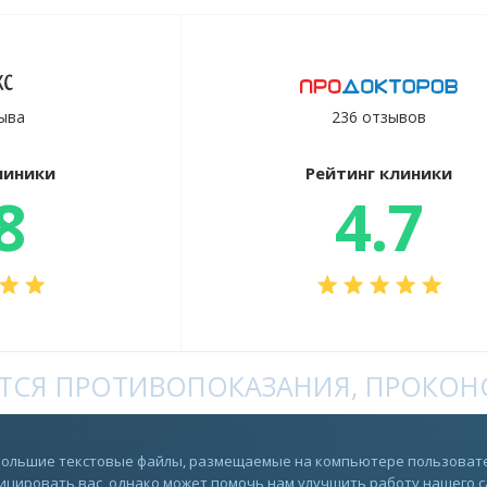
ыва
236 отзывов
линики
Рейтинг клиники
8
4.7
СЯ ПРОТИВОПОКАЗАНИЯ, ПРОКОНС
Rutube
ебольшие текстовые файлы, размещаемые на компьютере пользовате
цировать вас, однако может помочь нам улучшить работу нашего сай