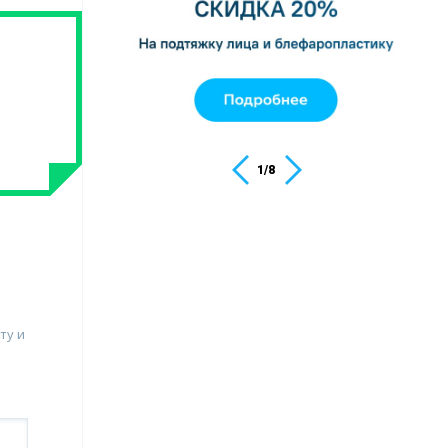
1
/
8
ту и