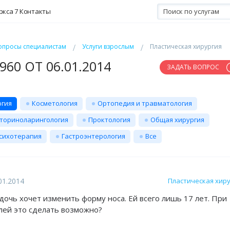
ркса 7
Контакты
опросы специалистам
Услуги взрослым
Пластическая хирургия
60 ОТ 06.01.2014
ЗАДАТЬ ВОПРОС
ргия
Косметология
Ортопедия и травматология
ториноларингология
Проктология
Общая хирургия
сихотерапия
Гастроэнтерология
Все
01.2014
Пластическая хир
дочь хочет изменить форму носа. Ей всего лишь 17 лет. При
лей это сделать возможно?