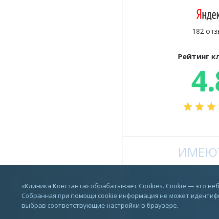
182 отз
Рейтинг к
4.
ИМЕЮТ
Vkontakte
«Клиника Константа» обрабатывает Cookies. Cookie — это н
Собранная при помощи cookie информация не может идентифи
выбрав соответствующие настройки в браузере.