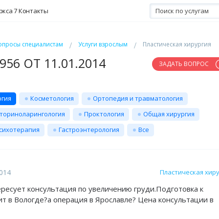
ркса 7
Контакты
опросы специалистам
Услуги взрослым
Пластическая хирургия
56 ОТ 11.01.2014
ЗАДАТЬ ВОПРОС
ргия
Косметология
Ортопедия и травматология
ториноларингология
Проктология
Общая хирургия
сихотерапия
Гастроэнтерология
Все
2014
Пластическая хир
ресует консультация по увеличению груди.Подготовка к
т в Вологде?а операция в Ярославле? Цена консультации в