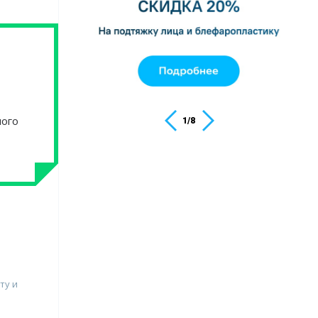
ного
1
/
8
ту и