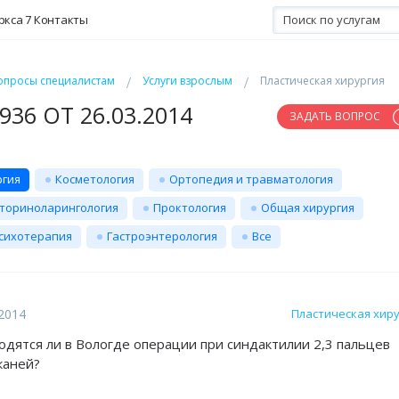
ркса 7
Контакты
опросы специалистам
Услуги взрослым
Пластическая хирургия
36 ОТ 26.03.2014
ЗАДАТЬ ВОПРОС
ргия
Косметология
Ортопедия и травматология
ториноларингология
Проктология
Общая хирургия
сихотерапия
Гастроэнтерология
Все
.2014
Пластическая хир
одятся ли в Вологде операции при синдактилии 2,3 пальцев
каней?