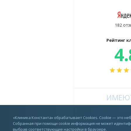
182 отз
Рейтинг к
4.
ИМЕЮТ
Vkontakte
«Клиника Константа» обрабатывает Cookies. Cookie — это н
Собранная при помощи cookie информация не может идентифи
выбрав соответствующие настройки в браузере.