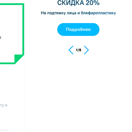
я
1
/
8
ту и