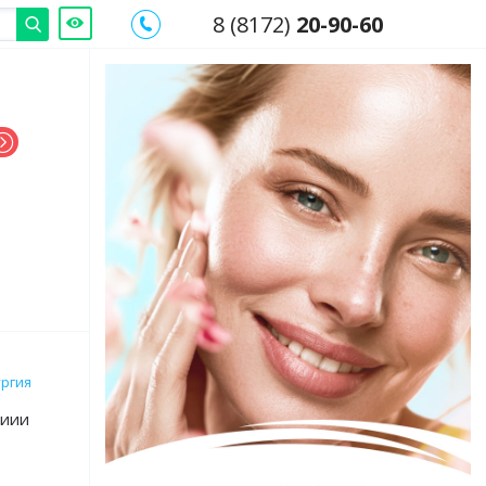
8 (8172)
20-90-60
ургия
циии