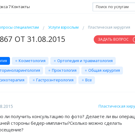
ркса 7
Контакты
опросы специалистам
Услуги взрослым
Пластическая хирургия
67 ОТ 31.08.2015
ЗАДАТЬ ВОПРОС
ргия
Косметология
Ортопедия и травматология
ториноларингология
Проктология
Общая хирургия
сихотерапия
Гастроэнтерология
Все
08.2015
Пластическая хир
о ли получить консультацию по фото? Делаете ли вы опера
шней стороны бедер-импланты?Сколько можно сделать
посещение?