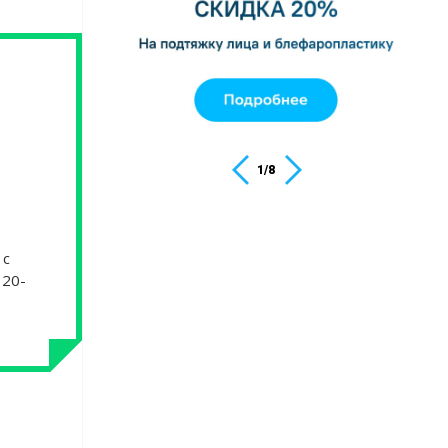
1
/
8
 с
 20-