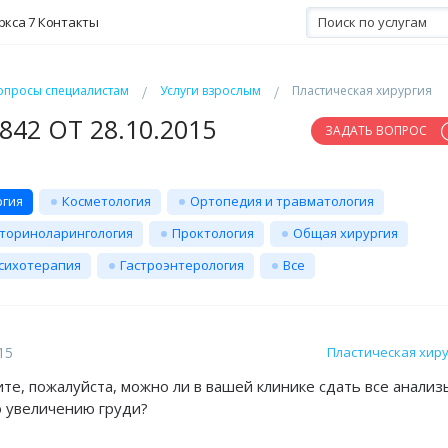
ркса 7
Контакты
опросы специалистам
Услуги взрослым
Пластическая хирургия
42 ОТ 28.10.2015
ЗАДАТЬ ВОПРОС
ргия
Косметология
Ортопедия и травматология
ториноларингология
Проктология
Общая хирургия
сихотерапия
Гастроэнтерология
Все
15
Пластическая хир
ите, пожалуйста, можно ли в вашей клинике сдать все анализ
 увеличению груди?