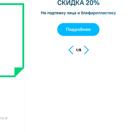
1
/
8
ту и