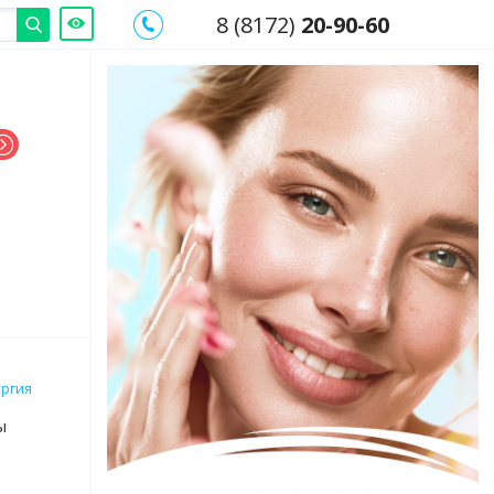
8 (8172)
20-90-60
ургия
ы