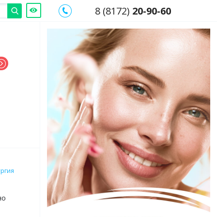
8 (8172)
20-90-60
ургия
но