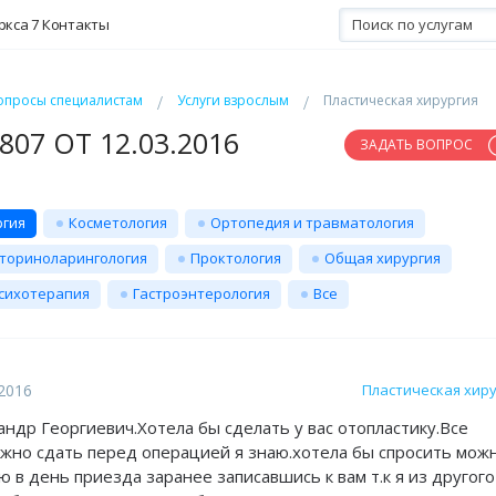
ркса 7
Контакты
опросы специалистам
Услуги взрослым
Пластическая хирургия
07 ОТ 12.03.2016
ЗАДАТЬ ВОПРОС
ргия
Косметология
Ортопедия и травматология
ториноларингология
Проктология
Общая хирургия
сихотерапия
Гастроэнтерология
Все
.2016
Пластическая хир
андр Георгиевич.Хотела бы сделать у вас отопластику.Все
жно сдать перед операцией я знаю.хотела бы спросить мож
 в день приезда заранее записавшись к вам т.к я из другого