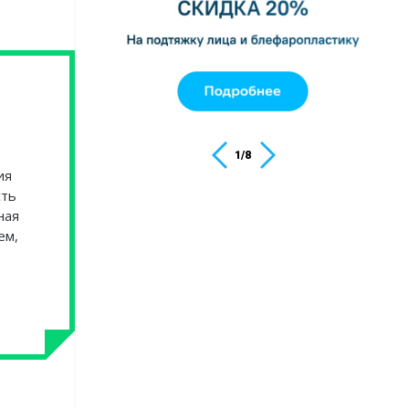
1
/
8
ия
сть
ная
ем,