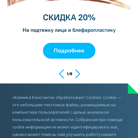
1
/
8
ИМЕЮТСЯ ПРОТИВОПОКАЗАНИЯ,
«Клиника Константа» обрабатывает Cookies. Cookie —
ПРОКОНСУЛЬТИРУЙТЕСЬ С ВРАЧОМ
это небольшие текстовые файлы, размещаемые на
компьютере пользователей с целью анализа их
пользовательской активности. Собранная при помощи
cookie информация не может идентифицировать вас,
однако может помочь нам улучшить работу нашего