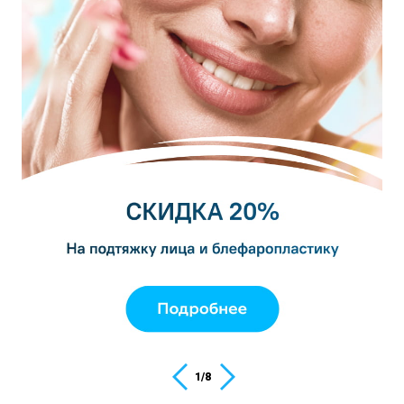
1
/
8