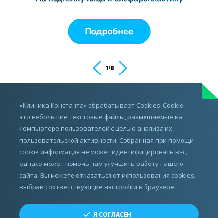
1
/
8
ИМЕЮТСЯ ПРОТИВОПОКАЗАНИЯ,
«Клиника Константа» обрабатывает Cookies. Cookie —
ПРОКОНСУЛЬТИРУЙТЕСЬ С ВРАЧОМ
это небольшие текстовые файлы, размещаемые на
компьютере пользователей с целью анализа их
пользовательской активности. Собранная при помощи
cookie информация не может идентифицировать вас,
однако может помочь нам улучшить работу нашего
сайта. Вы можете отказаться от использования cookies,
выбрав соответствующие настройки в браузере.
Все права защищены.
Я СОГЛАСЕН
© ЗАО «СМТ», 2010 - 2026