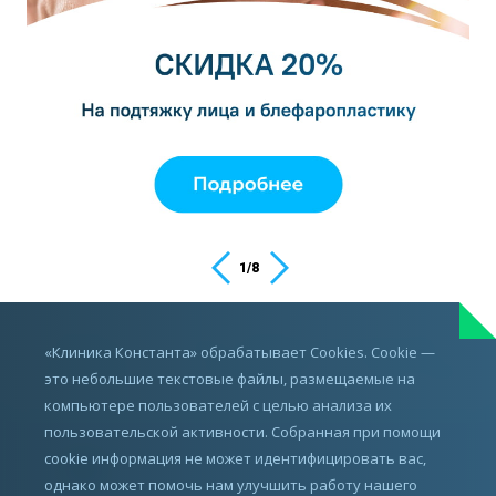
1
/
8
ИМЕЮТСЯ ПРОТИВОПОКАЗАНИЯ,
«Клиника Константа» обрабатывает Cookies. Cookie —
ПРОКОНСУЛЬТИРУЙТЕСЬ С ВРАЧОМ
это небольшие текстовые файлы, размещаемые на
компьютере пользователей с целью анализа их
пользовательской активности. Собранная при помощи
cookie информация не может идентифицировать вас,
однако может помочь нам улучшить работу нашего