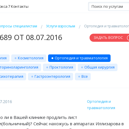
ркса 7
Контакты
опросы специалистам
Услуги взрослым
Ортопедия и травматоло
89 ОТ 08.07.2016
ЗАДАТЬ ВОПРОС
ргия
Косметология
Ортопедия и травматология
ториноларингология
Проктология
Общая хирургия
сихотерапия
Гастроэнтерология
Все
7.2016
Ортопедия и
травматология
 ли в Вашей клинике продлить лист
(больничный)? Сейчас нахожусь в аппаратах Иллизарова в