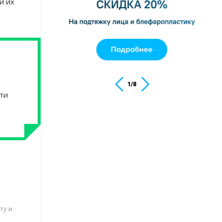
и их
1
/
8
ти
ту и