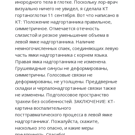
инородного тела в глотке. Поскольку лор-врач
визуально ничего не увидел, я сделала КТ
гортаноглотки 11 сентября. Вот что написано в
КТ: 'Положение надгортанника правильное,
симметричное. Отмечается отечность
слизистой и резкое уменьшение объема в
левой ямке надгортанника. Наличие
немногочисленных спаек, соединяющих левую
часть ямки надгортанника с корнем языка.
Правая ямка надгортанника не изменена.
Грушевидные синусы не деформированы,
симметричны. Голосовые связки не
деформированы, не утолщены. Преддверные
складки и черпалонадгортанные связки также
не изменены. Подголосовое пространство
трахеи без особенностей. ЗАКЛЮЧЕНИЕ: КТ-
картина воспалительного
посттравматического процесса в левой ямке
надгортанника'. Пожалуйста, скажите,
насколько это опасно, и какие меры
предпринять. Спасибо!