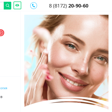
8 (8172)
20-90-60
огия
 в