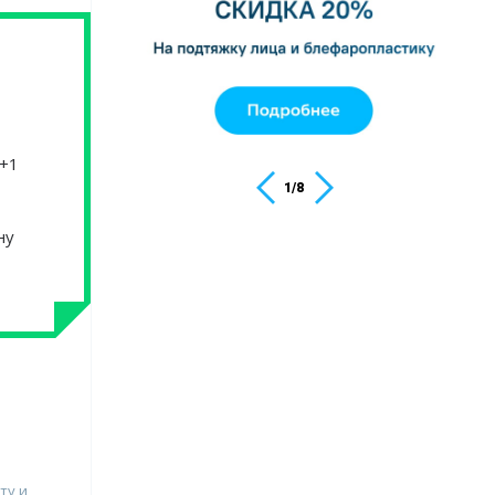
 +1
1
/
8
ну
ту и