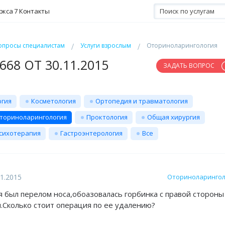
ркса 7
Контакты
опросы специалистам
Услуги взрослым
Оториноларингология
68 ОТ 30.11.2015
ЗАДАТЬ ВОПРОС
ргия
Косметология
Ортопедия и травматология
ториноларингология
Проктология
Общая хирургия
сихотерапия
Гастроэнтерология
Все
1.2015
Оториноларингол
я был перелом носа,обоазовалась горбинка с правой стороны
.Сколько стоит операция по ее удалению?