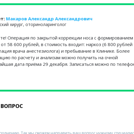
ет:
Макаров Александр Александрович
ский хирург, оториноларинголог
те! Операция по закрытой коррекции носа с формированием
 от 58 600 рублей, в стоимость входит: наркоз (6 800 рублей
тация врача анестезиолога) и пребывание в Клинике. Более
ию по расчету и анализам можно получить на очной
айшая дата приёма 29 декабря. Записаться можно по телефо
 ВОПРОС
аполнению. Так мы сможем направить ваш вопрос нужному специалис