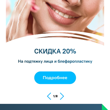
1
/
8