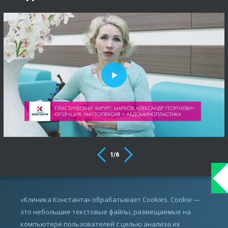
1
/
6
ИМЕЮТСЯ ПРОТИВОПОКАЗАНИЯ,
«Клиника Константа» обрабатывает Cookies. Cookie —
ПРОКОНСУЛЬТИРУЙТЕСЬ С ВРАЧОМ
это небольшие текстовые файлы, размещаемые на
компьютере пользователей с целью анализа их